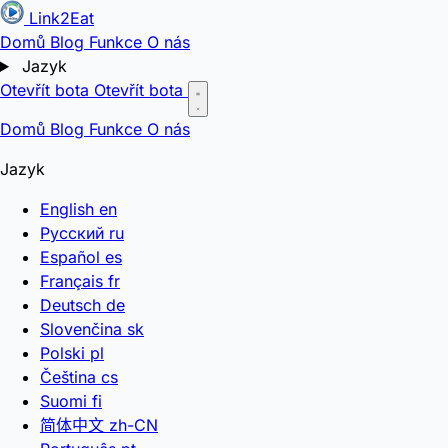
Link2Eat
Domů
Blog
Funkce
O nás
Jazyk
Otevřít bota
Otevřít bota
Domů
Blog
Funkce
O nás
Jazyk
English
en
Русский
ru
Español
es
Français
fr
Deutsch
de
Slovenčina
sk
Polski
pl
Čeština
cs
Suomi
fi
简体中文
zh-CN