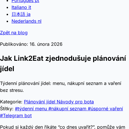
Português
pt
Italiano
it
日本語
ja
Nederlands
nl
Zpět na blog
Publikováno: 16. února 2026
Jak Link2Eat zjednodušuje plánování
jídel
Týdenní plánování jídel: menu, nákupní seznam a vaření
bez stresu.
Kategorie:
Plánování jídel
Návody pro bota
Štítky:
#týdenní menu
#nákupní seznam
#úsporné vaření
#Telegram bot
Pokud si každý den říkáte “co dnes uvařit?”, pomůže vám