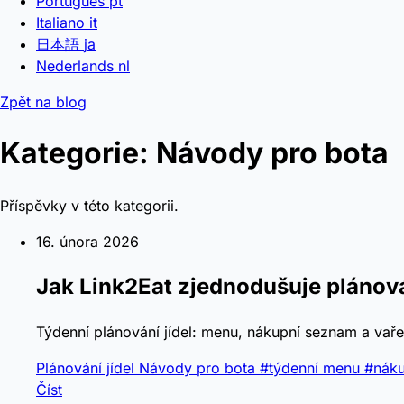
Português
pt
Italiano
it
日本語
ja
Nederlands
nl
Zpět na blog
Kategorie: Návody pro bota
Příspěvky v této kategorii.
16. února 2026
Jak Link2Eat zjednodušuje plánová
Týdenní plánování jídel: menu, nákupní seznam a vaře
Plánování jídel
Návody pro bota
#týdenní menu
#nák
Číst