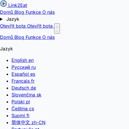
Link2Eat
Domů
Blog
Funkce
O nás
Jazyk
Otevřít bota
Otevřít bota
Domů
Blog
Funkce
O nás
Jazyk
English
en
Русский
ru
Español
es
Français
fr
Deutsch
de
Slovenčina
sk
Polski
pl
Čeština
cs
Suomi
fi
简体中文
zh-CN