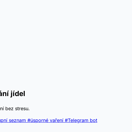
ní jídel
ní bez stresu.
upní seznam
#úsporné vaření
#Telegram bot