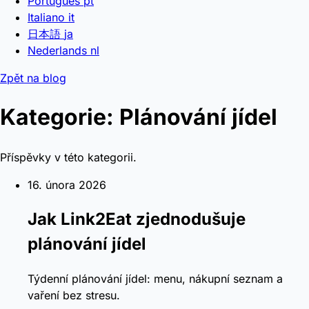
Português
pt
Italiano
it
日本語
ja
Nederlands
nl
Zpět na blog
Kategorie: Plánování jídel
Příspěvky v této kategorii.
16. února 2026
Jak Link2Eat zjednodušuje
plánování jídel
Týdenní plánování jídel: menu, nákupní seznam a
vaření bez stresu.