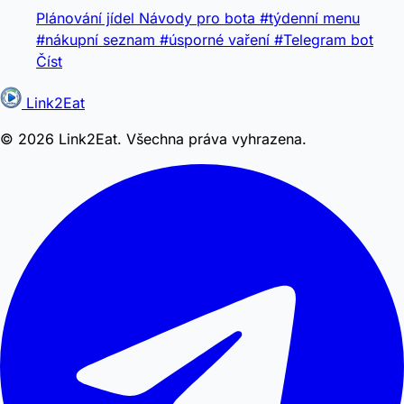
Plánování jídel
Návody pro bota
#týdenní menu
#nákupní seznam
#úsporné vaření
#Telegram bot
Číst
Link2Eat
© 2026 Link2Eat. Všechna práva vyhrazena.