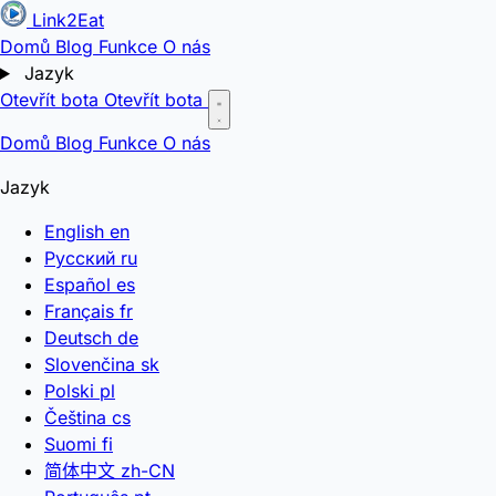
Link2Eat
Domů
Blog
Funkce
O nás
Jazyk
Otevřít bota
Otevřít bota
Domů
Blog
Funkce
O nás
Jazyk
English
en
Русский
ru
Español
es
Français
fr
Deutsch
de
Slovenčina
sk
Polski
pl
Čeština
cs
Suomi
fi
简体中文
zh-CN