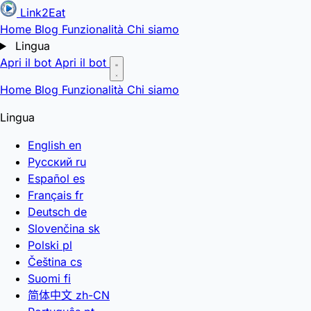
Link2Eat
Home
Blog
Funzionalità
Chi siamo
Lingua
Apri il bot
Apri il bot
Home
Blog
Funzionalità
Chi siamo
Lingua
English
en
Русский
ru
Español
es
Français
fr
Deutsch
de
Slovenčina
sk
Polski
pl
Čeština
cs
Suomi
fi
简体中文
zh-CN