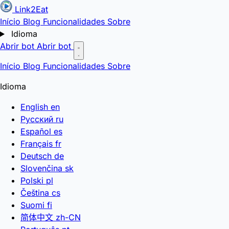
Link2Eat
Início
Blog
Funcionalidades
Sobre
Idioma
Abrir bot
Abrir bot
Início
Blog
Funcionalidades
Sobre
Idioma
English
en
Русский
ru
Español
es
Français
fr
Deutsch
de
Slovenčina
sk
Polski
pl
Čeština
cs
Suomi
fi
简体中文
zh-CN