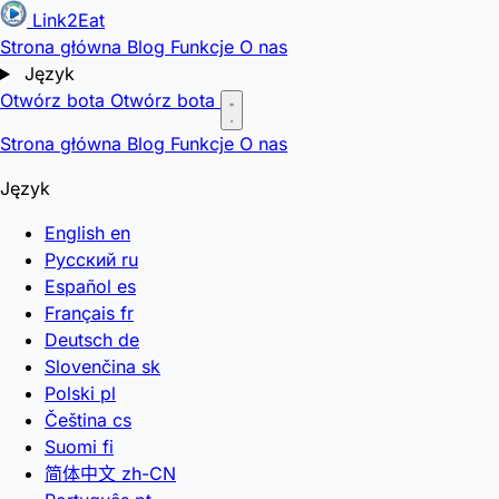
Link2Eat
Strona główna
Blog
Funkcje
O nas
Język
Otwórz bota
Otwórz bota
Strona główna
Blog
Funkcje
O nas
Język
English
en
Русский
ru
Español
es
Français
fr
Deutsch
de
Slovenčina
sk
Polski
pl
Čeština
cs
Suomi
fi
简体中文
zh-CN