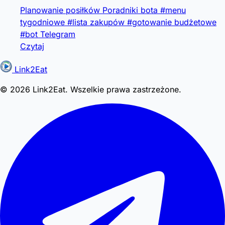
Planowanie posiłków
Poradniki bota
#menu
tygodniowe
#lista zakupów
#gotowanie budżetowe
#bot Telegram
Czytaj
Link2Eat
© 2026 Link2Eat. Wszelkie prawa zastrzeżone.