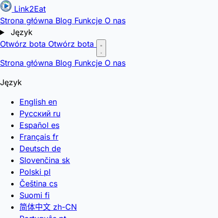
Link2Eat
Strona główna
Blog
Funkcje
O nas
Język
Otwórz bota
Otwórz bota
Strona główna
Blog
Funkcje
O nas
Język
English
en
Русский
ru
Español
es
Français
fr
Deutsch
de
Slovenčina
sk
Polski
pl
Čeština
cs
Suomi
fi
简体中文
zh-CN