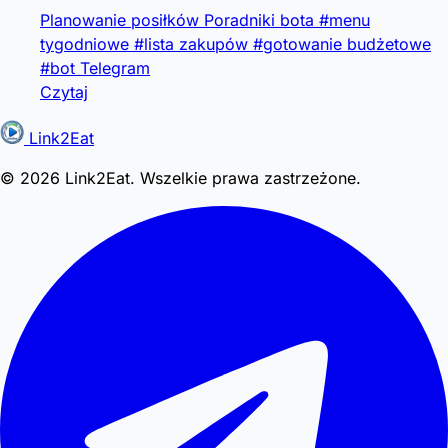
Planowanie posiłków
Poradniki bota
#menu
tygodniowe
#lista zakupów
#gotowanie budżetowe
#bot Telegram
Czytaj
Link2Eat
© 2026 Link2Eat. Wszelkie prawa zastrzeżone.