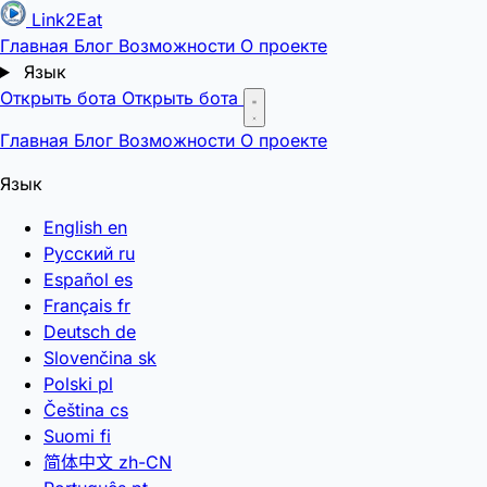
Link2Eat
Главная
Блог
Возможности
О проекте
Язык
Открыть бота
Открыть бота
Главная
Блог
Возможности
О проекте
Язык
English
en
Русский
ru
Español
es
Français
fr
Deutsch
de
Slovenčina
sk
Polski
pl
Čeština
cs
Suomi
fi
简体中文
zh-CN