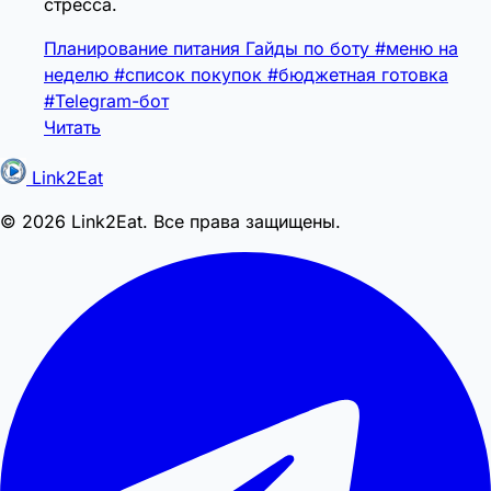
стресса.
Планирование питания
Гайды по боту
#меню на
неделю
#список покупок
#бюджетная готовка
#Telegram-бот
Читать
Link2Eat
© 2026 Link2Eat. Все права защищены.